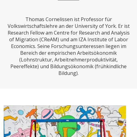
CHARTBOOK
BODEN
SUCHE
Thomas Cornelissen ist Professor für
ABO/LOGIN
Volkswirtschaftslehre an der University of York. Er ist
Research Fellow am Centre for Research and Analysis
of Migration (CReAM) und am IZA Institute of Labor
Economics. Seine Forschungsunteressen liegen im
Bereich der empirischen Arbeitsökonomik
(Lohnstruktur, Arbeitnehmerproduktivität,
Peereffekte) und Bildungsökonomik (frühkindliche
Bildung).
ECONOMISTS FOR FUTURE
DEUTSCHLAND