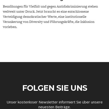
Bemühungen für Vielfalt und gegen Antidiskriminierung stehen
weltweit unter Druck. Jetzt braucht es eine entschlossene
Verteidigung demokratischer Werte, eine institutionelle
Verankerung von Diversity und Führungskräfte, die Inklusion
vorleben.
ENERGIE & UMWELT
INDUSTRIEPOLITIK
FOLGEN SIE UNS
Unser kostenloser Newsletter informiert Sie über unsere
neuesten Beiträge.