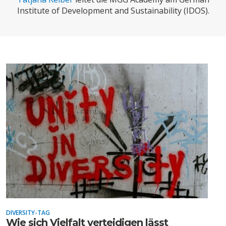
CHARTBOOK
BODEN
SUCHE
Institute of Development and Sustainability (IDOS).
ABO/LOGIN
ECONOMISTS FOR FUTURE
DEUTSCHLAND
DIVERSITY-TAG
Wie sich Vielfalt verteidigen lässt