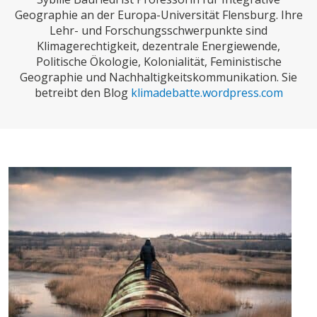
CHARTBOOK
BODEN
SUCHE
Geographie an der Europa-Universität Flensburg. Ihre
Lehr- und Forschungsschwerpunkte sind
ABO/LOGIN
Klimagerechtigkeit, dezentrale Energiewende,
Politische Ökologie, Kolonialität, Feministische
Geographie und Nachhaltigkeitskommunikation. Sie
betreibt den Blog
klimadebatte.wordpress.com
ECONOMISTS FOR FUTURE
DEUTSCHLAND