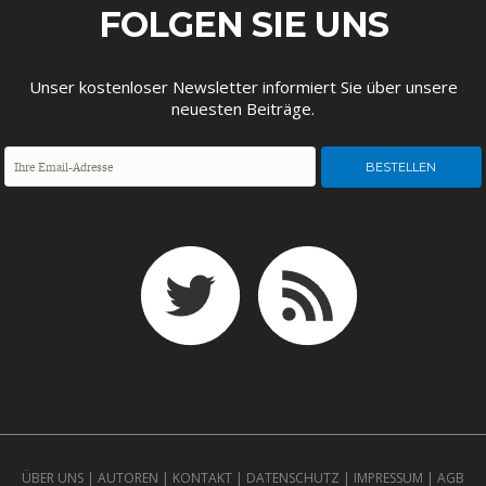
ENTWICKLUNGSPOLITIK
CIRCULAR ECONOMY
FOLGEN SIE UNS
Unser kostenloser Newsletter informiert Sie über unsere
neuesten Beiträge.
UNGLEICHHEIT UND
EUROPA
MACHT
ÜBER UNS
|
AUTOREN
|
KONTAKT
|
DATENSCHUTZ
|
IMPRESSUM
|
AGB