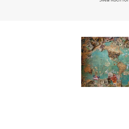
CHARTBOOK
BODEN
EC
UNGLEICHHEIT UND
EUROPA
MACHT