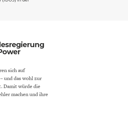
ELT
IK
ENTWICKLUNGSPOLITIK
CIRCULAR ECONOMY
esregierung
 Power
en sich auf
– und das wohl zur
. Damit würde die
E
DIE NÄCHSTE STUFE DER
GESELLSCHAFT
SEN
GLOBALISIERUNG
ehler machen und ihre