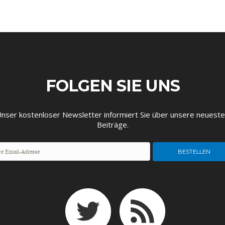
EUTSCHLAND UND DIE
MAKROTHEK
DAS POST-CORO
ÖKONOMENSZE
FOLGEN SIE UNS
DIGITALISIERUNG
ZEITALTER
nser kostenloser Newsletter informiert Sie über unsere neuest
Beiträge.