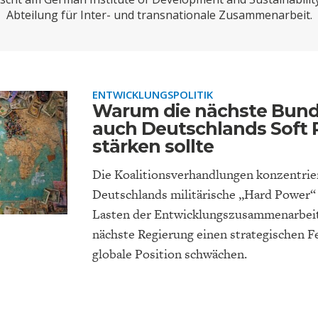
ONOMISTS FOR FUTURE
DEUTSCHLAND
ENERGIE & UMW
INDUSTRIEPOLIT
SUCHE
Abteilung für Inter- und transnationale Zusammenarbeit.
ABO/LOGIN
ENTWICKLUNGSPOLITIK
Warum die nächste Bund
auch Deutschlands Soft
stärken sollte
Die Koalitionsverhandlungen konzentrier
Deutschlands militärische „Hard Power“ 
Lasten der Entwicklungszusammenarbeit
FACHKRÄFTEMANGEL
FINANZMÄRKTE
DAS DEUTSCH
GELDPOLITIK
GESUNDHEITSWE
nächste Regierung einen strategischen F
globale Position schwächen.