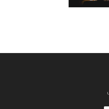
GERMANOMICS
HÖRSAAL
D
U