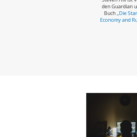
CHARTBOOK
BODEN
EC
den Guardian un
Buch
„Die Star
Economy and Ru
UNGLEICHHEIT UND
EUROPA
MACHT