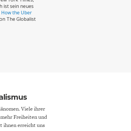
ELT
IK
ENTWICKLUNGSPOLITIK
CIRCULAR ECONOMY
h ist sein neues
. How the Uber
n The Globalist
E
DIE NÄCHSTE STUFE DER
GESELLSCHAFT
SEN
GLOBALISIERUNG
talismus
hänomen. Viele ihrer
 mehr Freiheiten und
 ihnen erreicht uns