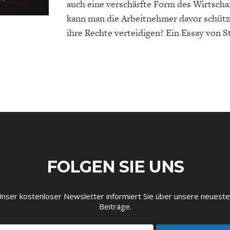
auch eine verschärfte Form des Wirtscha
kann man die Arbeitnehmer davor schütz
ihre Rechte verteidigen? Ein Essay von St
EUTSCHLAND UND DIE
MAKROTHEK
DAS POST-CORO
ÖKONOMENSZE
DIGITALISIERUNG
ZEITALTER
FOLGEN SIE UNS
nser kostenloser Newsletter informiert Sie über unsere neuest
Beiträge.