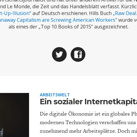
ONOMISTS FOR FUTURE
DEUTSCHLAND
ENERGIE & UMW
INDUSTRIEPOLIT
SUCHE
d Le Monde, die Zeit und das Handelsblatt verfasst. Kürzlic
t-Up-Illusion“
auf Deutsch erschienen. Hills Buch
„Raw Deal
ABO/LOGIN
naway Capitalism are Screwing American Workers“
wurde vo
als eines der „Top 10 Books of 2015“ ausgezeichnet.
FACHKRÄFTEMANGEL
FINANZMÄRKTE
DAS DEUTSCH
GELDPOLITIK
ARBEITSWELT
GESUNDHEITSWE
Ein sozialer Internetkapi
Die digitale Ökonomie ist ein globales P
modernen Technologien verschaffen uns
zunehmend mehr Arbeitsplätze. Doch mit