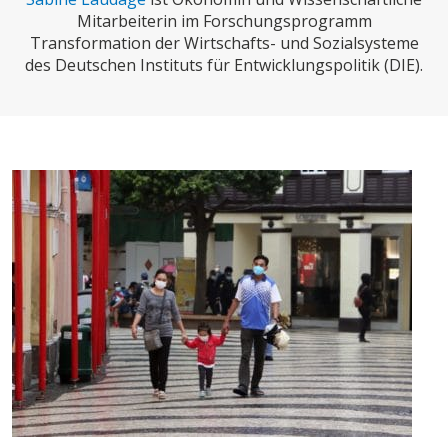
CHARTBOOK
BODEN
SUCHE
Mitarbeiterin im Forschungsprogramm
Transformation der Wirtschafts- und Sozialsysteme
ABO/LOGIN
des Deutschen Instituts für Entwicklungspolitik (DIE).
ECONOMISTS FOR FUTURE
DEUTSCHLAND