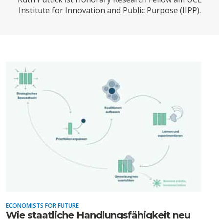
CHARTBOOK
BODEN
SUCHE
Institute for Innovation and Public Purpose (IIPP).
ABO/LOGIN
ECONOMISTS FOR FUTURE
DEUTSCHLAND
ECONOMISTS FOR FUTURE
Wie staatliche Handlungsfähigkeit neu