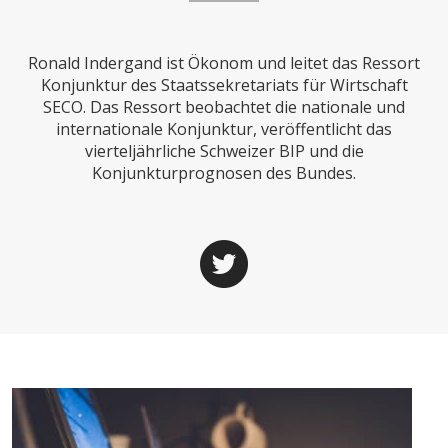
CHARTBOOK
BODEN
SUCHE
Ronald Indergand ist Ökonom und leitet das Ressort
ABO/LOGIN
Konjunktur des Staatssekretariats für Wirtschaft
SECO. Das Ressort beobachtet die nationale und
internationale Konjunktur, veröffentlicht das
vierteljährliche Schweizer BIP und die
Konjunkturprognosen des Bundes.
ECONOMISTS FOR FUTURE
DEUTSCHLAND