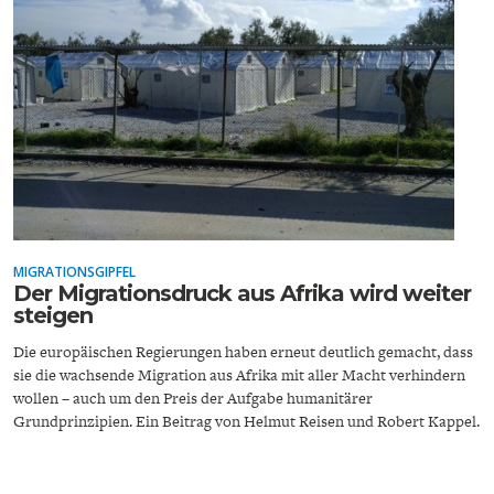
DEUTSCHLAND UND DIE
MAKROTHEK
DIGITALISIERUNG
MIGRATIONSGIPFEL
Der Migrationsdruck aus Afrika wird weiter
steigen
DAS POST-CORONA-
ÖKONOMENSZENE
Die europäischen Regierungen haben erneut deutlich gemacht, dass
ZEITALTER
sie die wachsende Migration aus Afrika mit aller Macht verhindern
wollen – auch um den Preis der Aufgabe humanitärer
Grundprinzipien. Ein Beitrag von Helmut Reisen und Robert Kappel.