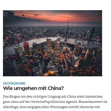
ENTWICKLUNGSPOLITIK
CIRCULAR ECONOMY
UNGLEICHHEIT UND
EUROPA
MACHT
GEOÖKONOMIE
Wie umgehen mit China?
Das Ringen um den richtigen Umgang mit China steht inzwischen
ganz oben auf der wirtschaftspolitischen Agenda. Bemerkenswert ist
allerdings, dass entgegen allen Warnungen sowohl deutsche wie