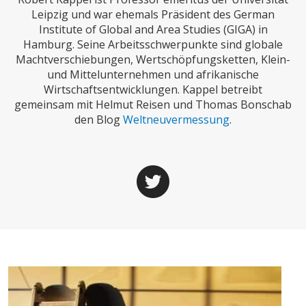
CHARTBOOK
BODEN
SUCHE
Leipzig und war ehemals Präsident des German
Institute of Global and Area Studies (GIGA) in
ABO/LOGIN
Hamburg. Seine Arbeitsschwerpunkte sind globale
Machtverschiebungen, Wertschöpfungsketten, Klein-
und Mittelunternehmen und afrikanische
Wirtschaftsentwicklungen. Kappel betreibt
gemeinsam mit Helmut Reisen und Thomas Bonschab
den Blog
Weltneuvermessung
.
ECONOMISTS FOR FUTURE
DEUTSCHLAND