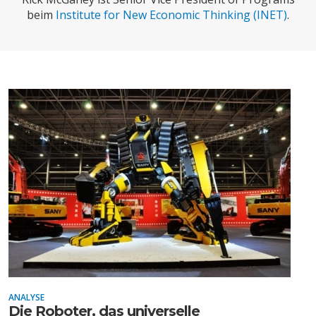
CHARTBOOK
BODEN
SUCHE
beim
Institute for New Economic Thinking (INET)
.
ABO/LOGIN
ECONOMISTS FOR FUTURE
DEUTSCHLAND
ANALYSE
Die Roboter, das universelle