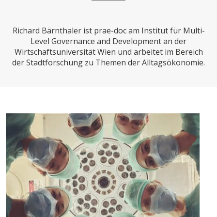
CHARTBOOK
BODEN
SUCHE
Richard Bärnthaler ist prae-doc am Institut für Multi-
ABO/LOGIN
Level Governance and Development an der
Wirtschaftsuniversität Wien und arbeitet im Bereich
der Stadtforschung zu Themen der Alltagsökonomie.
ECONOMISTS FOR FUTURE
DEUTSCHLAND