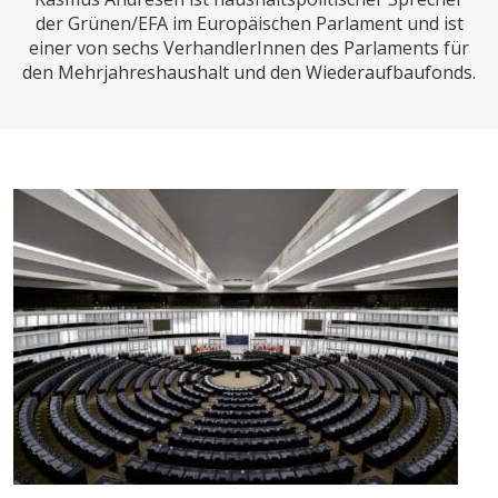
CHARTBOOK
BODEN
SUCHE
der Grünen/EFA im Europäischen Parlament und ist
einer von sechs VerhandlerInnen des Parlaments für
ABO/LOGIN
den Mehrjahreshaushalt und den Wiederaufbaufonds.
ECONOMISTS FOR FUTURE
DEUTSCHLAND