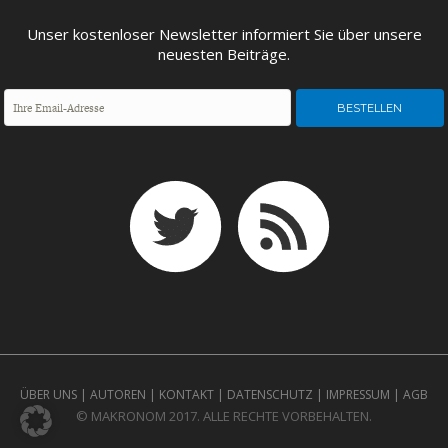
ENTWICKLUNGSPOLITIK
CIRCULAR ECONOMY
Unser kostenloser Newsletter informiert Sie über unsere
neuesten Beiträge.
UNGLEICHHEIT UND
EUROPA
MACHT
ÜBER UNS
|
AUTOREN
|
KONTAKT
|
DATENSCHUTZ
|
IMPRESSUM
|
AGB
© MAKRONOM 2017. ALLE RECHTE VORBEHALTEN.