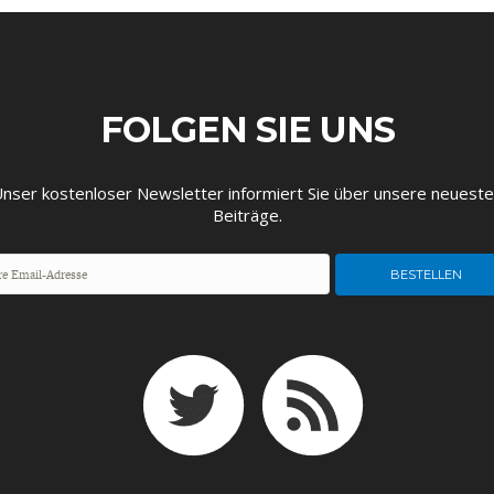
FOLGEN SIE UNS
EUTSCHLAND UND DIE
MAKROTHEK
DAS POST-CORO
ÖKONOMENSZE
nser kostenloser Newsletter informiert Sie über unsere neuest
DIGITALISIERUNG
ZEITALTER
Beiträge.