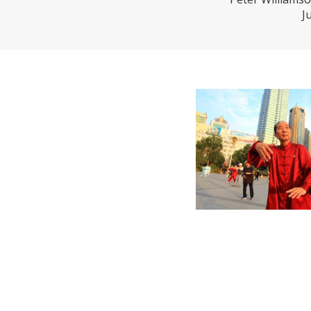
CHARTBOOK
BODEN
EC
J
UNGLEICHHEIT UND
EUROPA
MACHT