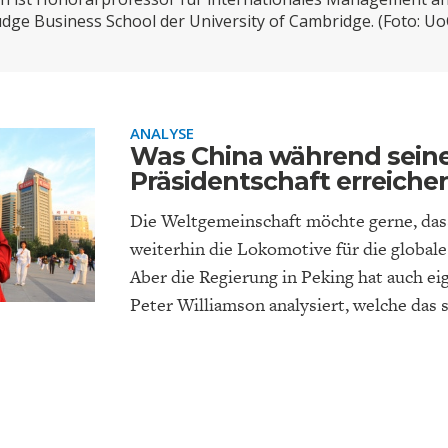
ONOMISTS FOR FUTURE
DEUTSCHLAND
ENERGIE & UMW
INDUSTRIEPOLIT
SUCHE
udge Business School der University of Cambridge. (Foto: Uo
ABO/LOGIN
ANALYSE
Was China während seine
Präsidentschaft erreichen
Die Weltgemeinschaft möchte gerne, das
weiterhin die Lokomotive für die globale 
Aber die Regierung in Peking hat auch eig
Peter Williamson analysiert, welche das s
FACHKRÄFTEMANGEL
FINANZMÄRKTE
DAS DEUTSCH
GELDPOLITIK
GESUNDHEITSWE