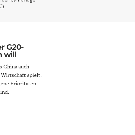
ELT
IK
ENTWICKLUNGSPOLITIK
CIRCULAR ECONOMY
C)
r G20-
 will
s China auch
Wirtschaft spielt.
ene Prioritäten.
ind.
E
DIE NÄCHSTE STUFE DER
GESELLSCHAFT
SEN
GLOBALISIERUNG