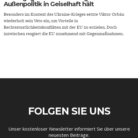
Außenpolitik in Geiselhaft hält
Besonders im Kontext des Ukraine-Krieges setzte Viktor Orbán
wiederholt sein Veto ein, um Vorteile in
Rechtsstaatlichkeitskonflikten mit der EU zu erzielen. Doch
inzwischen reagiert die EU zunehmend mit Gegenmaßnahmen.
ENERGIE & UMWELT
INDUSTRIEPOLITIK
FOLGEN SIE UNS
Unser kostenloser Newsletter informiert Sie über unsere
neuesten Beiträge.