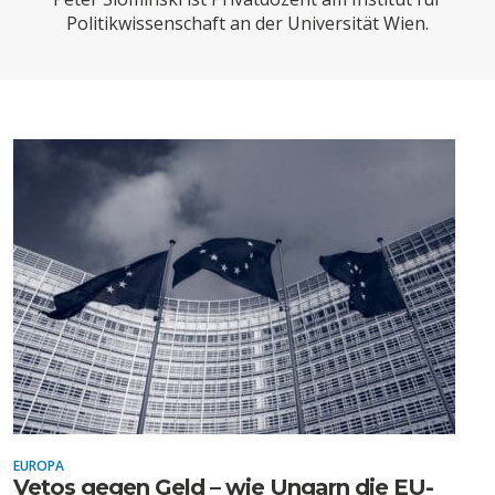
CHARTBOOK
BODEN
SUCHE
Politikwissenschaft an der Universität Wien.
ABO/LOGIN
ECONOMISTS FOR FUTURE
DEUTSCHLAND
EUROPA
Vetos gegen Geld – wie Ungarn die EU-