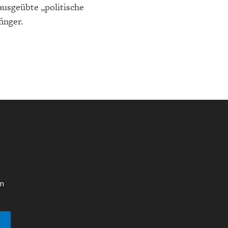
ausgeübte „politische
inger.
en