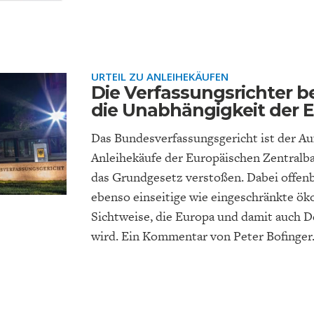
EIT
DIE POSITIONEN DER
USA
BGE-INFOGRAFI
W
WIRTSCHAFTSWEISEN
URTEIL ZU ANLEIHEKÄUFEN
Die Verfassungsrichter 
die Unabhängigkeit der 
Das Bundesverfassungsgericht ist der Auf
Anleihekäufe der Europäischen Zentralba
das Grundgesetz verstoßen. Dabei offenb
ebenso einseitige wie eingeschränkte ö
Sichtweise, die Europa und damit auch 
wird. Ein Kommentar von Peter Bofinger