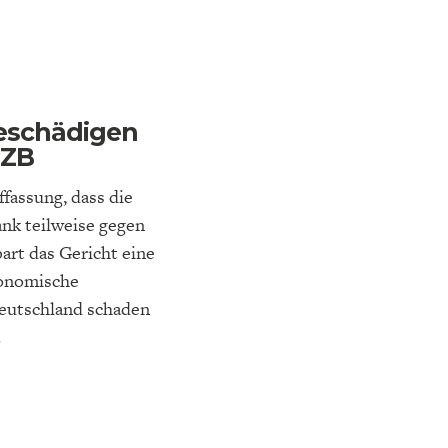
K
ELTWIRTSCHAFT
beschädigen
EZB
fassung, dass die
nk teilweise gegen
art das Gericht eine
konomische
Deutschland schaden
.