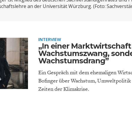
ONOMISTS FOR FUTURE
DEUTSCHLAND
ENERGIE & UMW
INDUSTRIEPOLIT
SUCHE
schaftslehre an der Universität Würzburg. (Foto: Sachverstä
ABO/LOGIN
INTERVIEW
„In einer Marktwirtschaft
Wachstumszwang, sonde
Wachstumsdrang”
Ein Gespräch mit dem ehemaligen Wirts
Bofinger über Wachstum, Umweltpolitik 
Zeiten der Klimakrise.
FACHKRÄFTEMANGEL
FINANZMÄRKTE
DAS DEUTSCH
GELDPOLITIK
GESUNDHEITSWE