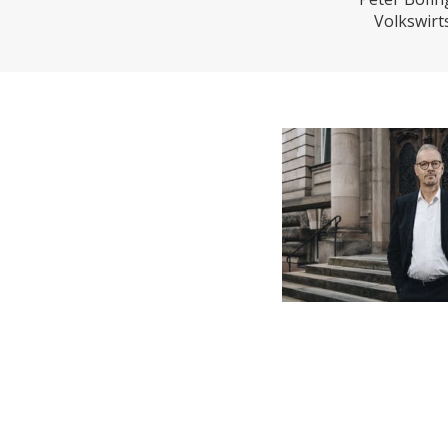
CHARTBOOK
BODEN
EC
Volkswirt
UNGLEICHHEIT UND
EUROPA
MACHT