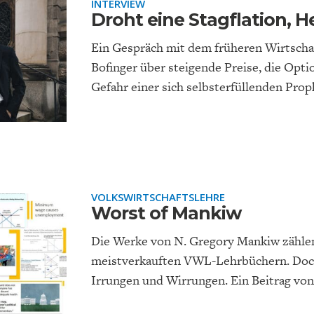
INTERVIEW
Droht eine Stagflation, H
Ein Gespräch mit dem früheren Wirtscha
Bofinger über steigende Preise, die Opt
Gefahr einer sich selbsterfüllenden Pro
EUTSCHLAND UND DIE
MAKROTHEK
DAS POST-CORO
ÖKONOMENSZE
DIGITALISIERUNG
ZEITALTER
VOLKSWIRTSCHAFTSLEHRE
Worst of Mankiw
Die Werke von N. Gregory Mankiw zähle
meistverkauften VWL-Lehrbüchern. Doch 
Irrungen und Wirrungen. Ein Beitrag von