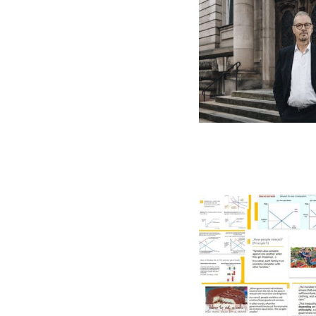
GERMANOMICS
HÖRSAAL
D