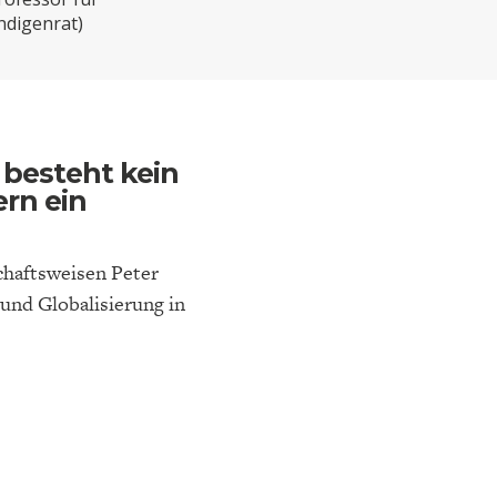
ELT
IK
ENTWICKLUNGSPOLITIK
CIRCULAR ECONOMY
ndigenrat)
 besteht kein
rn ein
chaftsweisen Peter
und Globalisierung in
E
DIE NÄCHSTE STUFE DER
GESELLSCHAFT
SEN
GLOBALISIERUNG