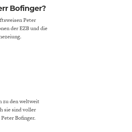
err Bofinger?
ftsweisen Peter
ionen der EZB und die
phezeiung.
NA-
NE
STATUS QUO DER
OUTPUT GAP
DEUTSCHEN VWL
n zu den weltweit
sie sind voller
 Peter Bofinger.