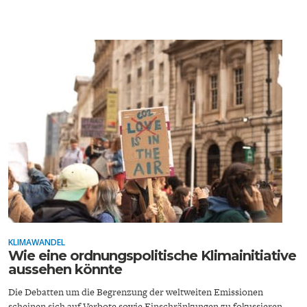
DAS DEUTSCHE
GELDPOLITIK
GESUNDHEITSWESEN
DIE NÄCHSTE STUFE DER
GESELLSCHAFT
GLOBALISIERUNG
KLIMAWANDEL
Wie eine ordnungspolitische Klimainitiative
aussehen könnte
Die Debatten um die Begrenzung der weltweiten Emissionen
scheinen sich auf Verbote sowie Einschränkungen zu fokussieren.