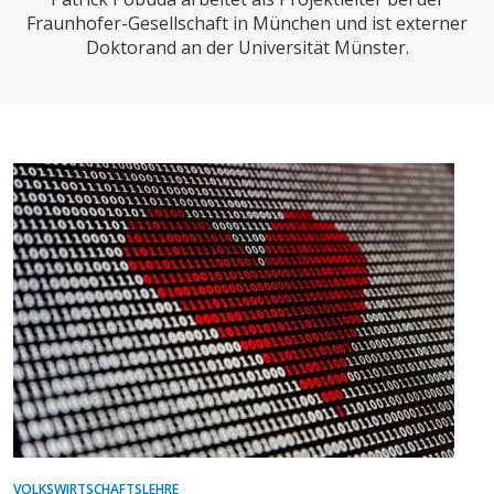
CHARTBOOK
BODEN
SUCHE
Fraunhofer-Gesellschaft in München und ist externer
Doktorand an der Universität Münster.
ABO/LOGIN
ECONOMISTS FOR FUTURE
DEUTSCHLAND
VOLKSWIRTSCHAFTSLEHRE