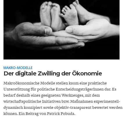
FACHKRÄFTEMANGEL
FINANZMÄRKTE
MAKRO-MODELLE
Der digitale Zwilling der Ökonomie
Makroökonomische Modelle stellen kaum eine praktische
Unterstützung für politische EntscheidungsträgerInnen dar. Es
bedarf deshalb eines geeigneten Werkzeuges, mit dem
wirtschaftspolitische Initiativen bzw. Maßnahmen experimentell-
dynamisch konzipiert sowie objektiv-transparent bewertet werden
können. Ein Beitrag von Patrick Pobuda.