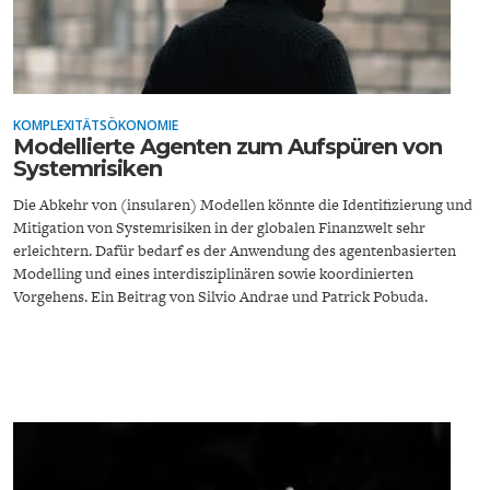
ENTWICKLUNGSPOLITIK
CIRCULAR ECONOMY
KOMPLEXITÄTSÖKONOMIE
Modellierte Agenten zum Aufspüren von
Systemrisiken
Die Abkehr von (insularen) Modellen könnte die Identifizierung und
Mitigation von Systemrisiken in der globalen Finanzwelt sehr
erleichtern. Dafür bedarf es der Anwendung des agentenbasierten
Modelling und eines interdisziplinären sowie koordinierten
Vorgehens. Ein Beitrag von Silvio Andrae und Patrick Pobuda.
UNGLEICHHEIT UND
EUROPA
MACHT