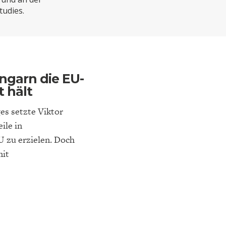
ELT
IK
ENTWICKLUNGSPOLITIK
CIRCULAR ECONOMY
tudies.
ngarn die EU-
t hält
es setzte Viktor
ile in
U zu erzielen. Doch
mit
E
DIE NÄCHSTE STUFE DER
GESELLSCHAFT
SEN
GLOBALISIERUNG