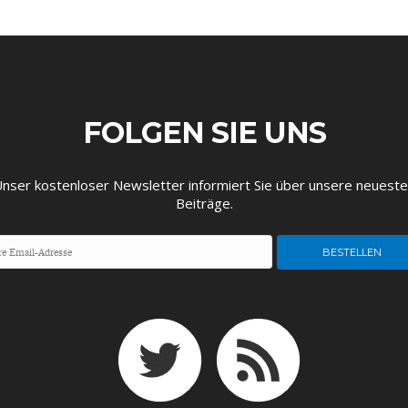
FOLGEN SIE UNS
EUTSCHLAND UND DIE
MAKROTHEK
DAS POST-CORO
ÖKONOMENSZE
DIGITALISIERUNG
ZEITALTER
nser kostenloser Newsletter informiert Sie über unsere neuest
Beiträge.