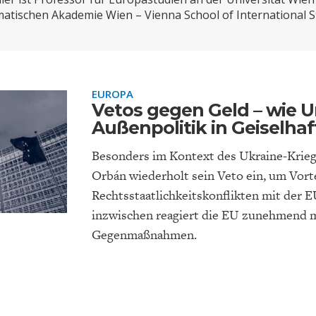
ONOMISTS FOR FUTURE
DEUTSCHLAND
ENERGIE & UMW
INDUSTRIEPOLIT
SUCHE
atischen Akademie Wien – Vienna School of International S
ABO/LOGIN
EUROPA
Vetos gegen Geld – wie U
Außenpolitik in Geiselhaf
Besonders im Kontext des Ukraine-Krieg
Orbán wiederholt sein Veto ein, um Vorte
Rechtsstaatlichkeitskonflikten mit der E
inzwischen reagiert die EU zunehmend 
FACHKRÄFTEMANGEL
FINANZMÄRKTE
DAS DEUTSCH
GELDPOLITIK
GESUNDHEITSWE
Gegenmaßnahmen.