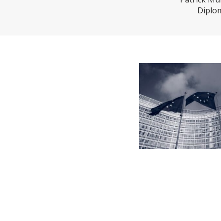
CHARTBOOK
BODEN
EC
Diplom
UNGLEICHHEIT UND
EUROPA
MACHT