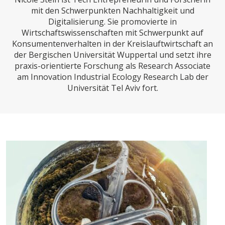
CHARTBOOK
BODEN
SUCHE
mit den Schwerpunkten Nachhaltigkeit und
Digitalisierung. Sie promovierte in
ABO/LOGIN
Wirtschaftswissenschaften mit Schwerpunkt auf
Konsumentenverhalten in der Kreislauftwirtschaft an
der Bergischen Universität Wuppertal und setzt ihre
praxis-orientierte Forschung als Research Associate
am Innovation Industrial Ecology Research Lab der
Universität Tel Aviv fort.
ECONOMISTS FOR FUTURE
DEUTSCHLAND