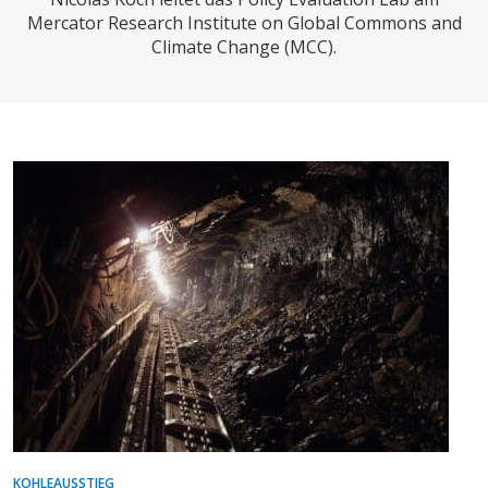
CHARTBOOK
BODEN
SUCHE
Mercator Research Institute on Global Commons and
Climate Change (MCC).
ABO/LOGIN
ECONOMISTS FOR FUTURE
DEUTSCHLAND
KOHLEAUSSTIEG