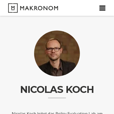
X
X
X
X
DEBATTEN
ARTIKEL
FEATURES
Unser kostenloser Newsletter informiert Sie über unsere
neuesten Beiträge.
THEMEN
NICOLAS KOCH
NEWSLETTER
ÜBER UNS
Nicolas Koch leitet das Policy Evaluation Lab am