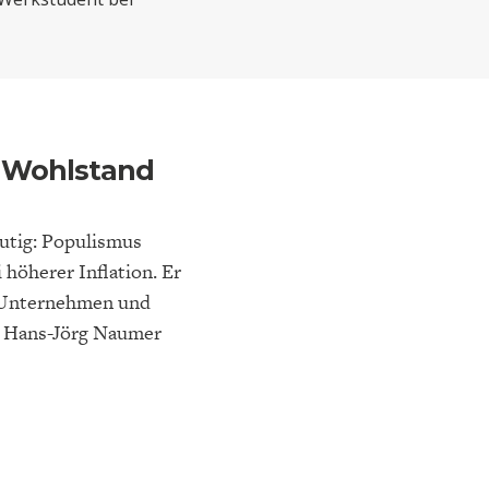
ELT
IK
ENTWICKLUNGSPOLITIK
CIRCULAR ECONOMY
 Wohlstand
utig: Populismus
höherer Inflation. Er
ür Unternehmen und
on Hans-Jörg Naumer
E
DIE NÄCHSTE STUFE DER
GESELLSCHAFT
SEN
GLOBALISIERUNG