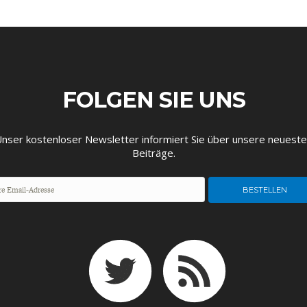
FOLGEN SIE UNS
EUTSCHLAND UND DIE
MAKROTHEK
DAS POST-CORO
ÖKONOMENSZE
DIGITALISIERUNG
ZEITALTER
nser kostenloser Newsletter informiert Sie über unsere neuest
Beiträge.