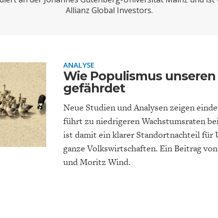
ONOMISTS FOR FUTURE
DEUTSCHLAND
ENERGIE & UMW
INDUSTRIEPOLIT
SUCHE
Allianz Global Investors.
ABO/LOGIN
ANALYSE
Wie Populismus unseren
gefährdet
Neue Studien und Analysen zeigen einde
führt zu niedrigeren Wachstumsraten bei 
ist damit ein klarer Standortnachteil f
ganze Volkswirtschaften. Ein Beitrag v
FACHKRÄFTEMANGEL
FINANZMÄRKTE
DAS DEUTSCH
GELDPOLITIK
GESUNDHEITSWE
und Moritz Wind.