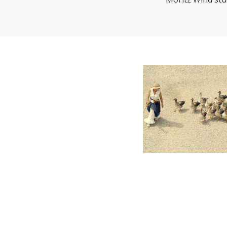
CHARTBOOK
BODEN
EC
UNGLEICHHEIT UND
EUROPA
MACHT