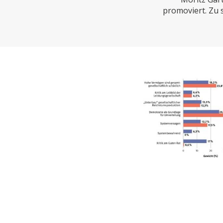
CHARTBOOK
BODEN
EC
promoviert. Zu 
UNGLEICHHEIT UND
EUROPA
MACHT