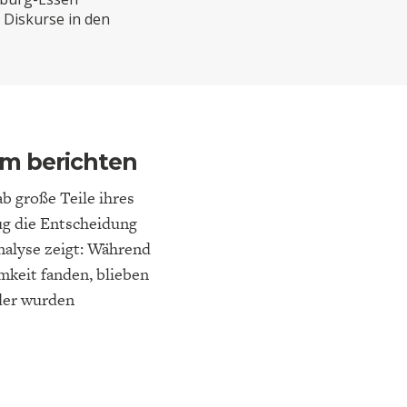
ELT
IK
ENTWICKLUNGSPOLITIK
CIRCULAR ECONOMY
 Diskurse in den
m berichten
b große Teile ihres
ug die Entscheidung
nalyse zeigt: Während
mkeit fanden, blieben
E
DIE NÄCHSTE STUFE DER
GESELLSCHAFT
SEN
GLOBALISIERUNG
oder wurden