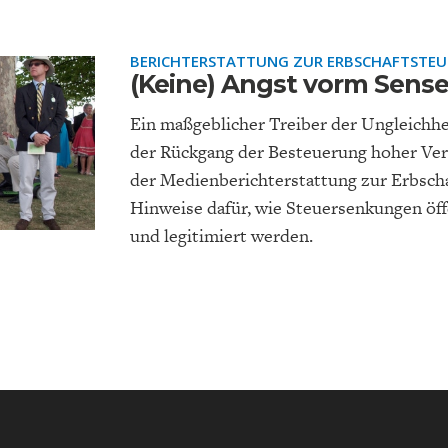
BERICHTERSTATTUNG ZUR ERBSCHAFTSTEU
(Keine) Angst vorm Sen
Ein maßgeblicher Treiber der Ungleichhei
der Rückgang der Besteuerung hoher Ve
EUTSCHLAND UND DIE
MAKROTHEK
DAS POST-CORO
ÖKONOMENSZE
der Medienberichterstattung zur Erbscha
DIGITALISIERUNG
ZEITALTER
Hinweise dafür, wie Steuersenkungen öf
und legitimiert werden.