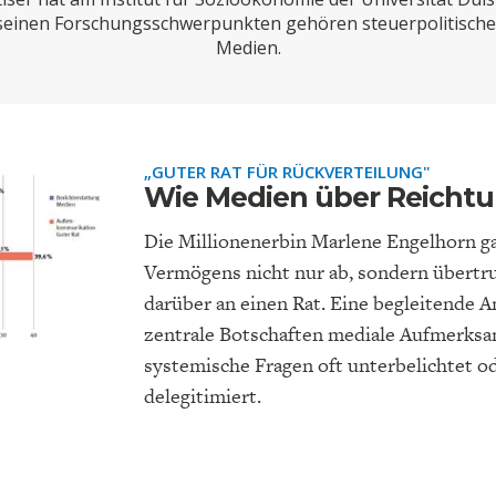
ONOMISTS FOR FUTURE
DEUTSCHLAND
ENERGIE & UMW
INDUSTRIEPOLIT
SUCHE
seinen Forschungsschwerpunkten gehören steuerpolitische
Medien.
ABO/LOGIN
„GUTER RAT FÜR RÜCKVERTEILUNG"
Wie Medien über Reichtu
Die Millionenerbin Marlene Engelhorn ga
Vermögens nicht nur ab, sondern übertr
darüber an einen Rat. Eine begleitende A
zentrale Botschaften mediale Aufmerksa
FACHKRÄFTEMANGEL
FINANZMÄRKTE
DAS DEUTSCH
GELDPOLITIK
GESUNDHEITSWE
systemische Fragen oft unterbelichtet 
delegitimiert.