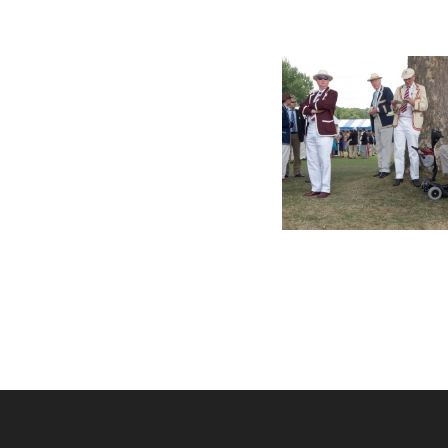
GERMANOMICS
HÖRSAAL
D