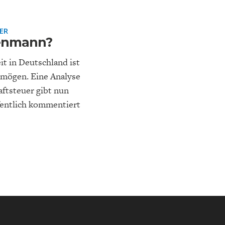
ER
senmann?
t in Deutschland ist
rmögen. Eine Analyse
NA-
NE
STATUS QUO DER
OUTPUT GAP
ftsteuer gibt nun
DEUTSCHEN VWL
fentlich kommentiert