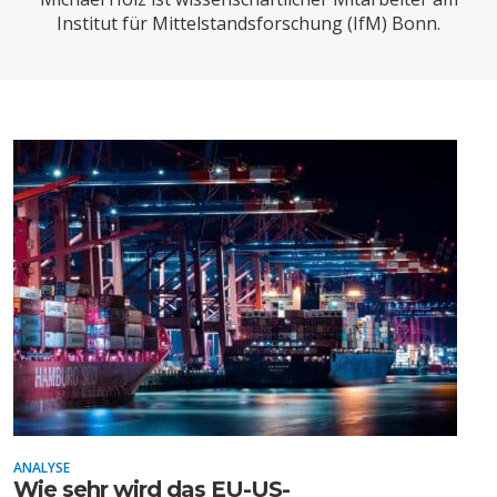
CHARTBOOK
BODEN
SUCHE
Institut für Mittelstandsforschung (IfM) Bonn.
ABO/LOGIN
ECONOMISTS FOR FUTURE
DEUTSCHLAND
ANALYSE
Wie sehr wird das EU-US-