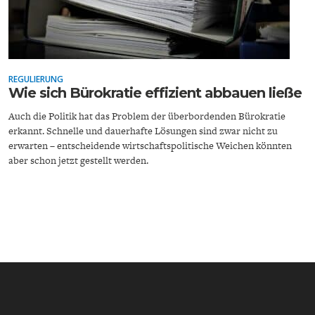
ENTWICKLUNGSPOLITIK
CIRCULAR ECONOMY
REGULIERUNG
Wie sich Bürokratie effizient abbauen ließe
Auch die Politik hat das Problem der überbordenden Bürokratie
erkannt. Schnelle und dauerhafte Lösungen sind zwar nicht zu
erwarten – entscheidende wirtschaftspolitische Weichen könnten
aber schon jetzt gestellt werden.
UNGLEICHHEIT UND
EUROPA
MACHT