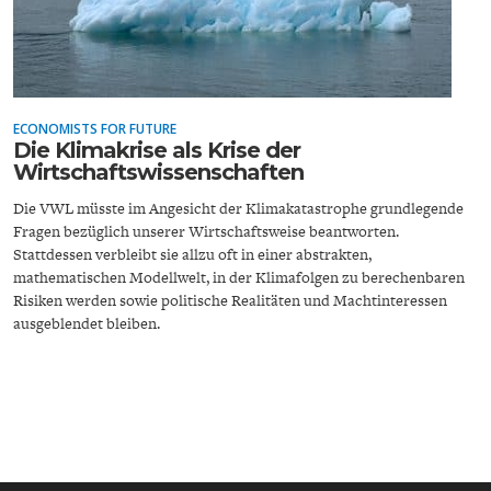
ENTWICKLUNGSPOLITIK
CIRCULAR ECONOMY
ECONOMISTS FOR FUTURE
Die Klimakrise als Krise der
Wirtschaftswissenschaften
Die VWL müsste im Angesicht der Klimakatastrophe grundlegende
Fragen bezüglich unserer Wirtschaftsweise beantworten.
Stattdessen verbleibt sie allzu oft in einer abstrakten,
mathematischen Modellwelt, in der Klimafolgen zu berechenbaren
Risiken werden sowie politische Realitäten und Machtinteressen
ausgeblendet bleiben.
UNGLEICHHEIT UND
EUROPA
MACHT