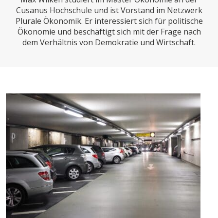
CHARTBOOK
BODEN
SUCHE
Cusanus Hochschule und ist Vorstand im Netzwerk
Plurale Ökonomik. Er interessiert sich für politische
ABO/LOGIN
Ökonomie und beschäftigt sich mit der Frage nach
dem Verhältnis von Demokratie und Wirtschaft.
ECONOMISTS FOR FUTURE
DEUTSCHLAND