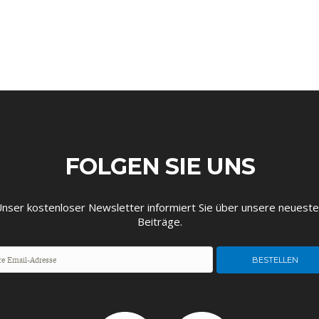
EUTSCHLAND UND DIE
MAKROTHEK
DAS POST-CORO
ÖKONOMENSZE
DIGITALISIERUNG
ZEITALTER
FOLGEN SIE UNS
nser kostenloser Newsletter informiert Sie über unsere neuest
Beiträge.