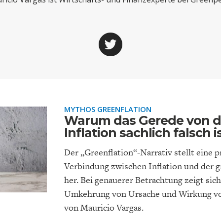
ONOMISTS FOR FUTURE
DEUTSCHLAND
ENERGIE & UMW
INDUSTRIEPOLIT
SUCHE
ABO/LOGIN
MYTHOS GREENFLATION
Warum das Gerede von d
Inflation sachlich falsch i
FACHKRÄFTEMANGEL
FINANZMÄRKTE
DAS DEUTSCH
GELDPOLITIK
Der „Greenflation“-Narrativ stellt eine 
GESUNDHEITSWE
Verbindung zwischen Inflation und der 
her. Bei genauerer Betrachtung zeigt sich
Umkehrung von Ursache und Wirkung vorl
von Mauricio Vargas.