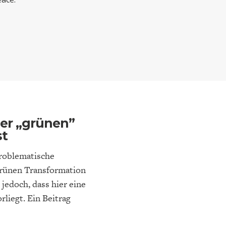
ELT
IK
ENTWICKLUNGSPOLITIK
CIRCULAR ECONOMY
er „grünen”
st
E
DIE NÄCHSTE STUFE DER
GESELLSCHAFT
problematische
SEN
GLOBALISIERUNG
grünen Transformation
 jedoch, dass hier eine
iegt. Ein Beitrag