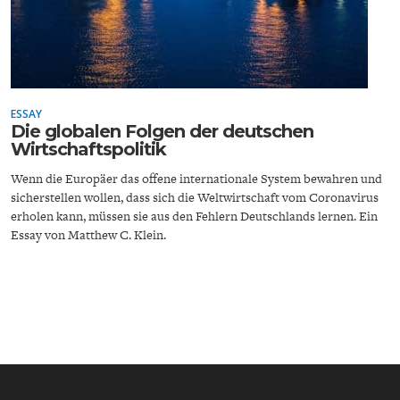
ESSAY
Die globalen Folgen der deutschen
ENERGIE & UMWELT
INDUSTRIEPOLITIK
Wirtschaftspolitik
Wenn die Europäer das offene internationale System bewahren und
sicherstellen wollen, dass sich die Weltwirtschaft vom Coronavirus
erholen kann, müssen sie aus den Fehlern Deutschlands lernen. Ein
Essay von Matthew C. Klein.