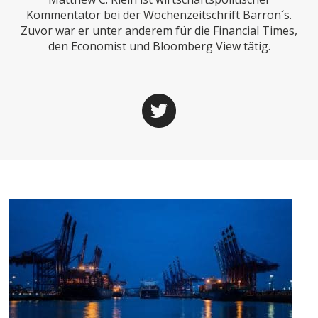
CHARTBOOK
BODEN
SUCHE
Kommentator bei der Wochenzeitschrift Barron´s.
Zuvor war er unter anderem für die Financial Times,
ABO/LOGIN
den Economist und Bloomberg View tätig.
ECONOMISTS FOR FUTURE
DEUTSCHLAND