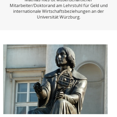
CHARTBOOK
BODEN
SUCHE
Mitarbeiter/Doktorand am Lehrstuhl für Geld und
internationale Wirtschaftsbeziehungen an der
ABO/LOGIN
Universität Würzburg.
ECONOMISTS FOR FUTURE
DEUTSCHLAND