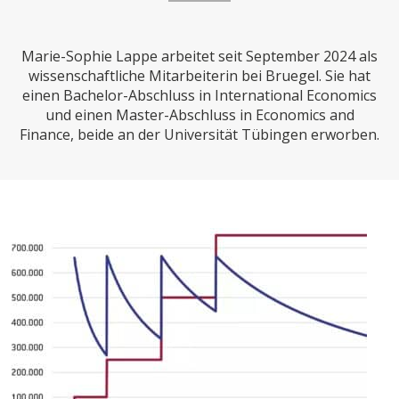
CHARTBOOK
BODEN
SUCHE
Marie-Sophie Lappe arbeitet seit September 2024 als
ABO/LOGIN
wissenschaftliche Mitarbeiterin bei Bruegel. Sie hat
einen Bachelor-Abschluss in International Economics
und einen Master-Abschluss in Economics and
Finance, beide an der Universität Tübingen erworben.
ECONOMISTS FOR FUTURE
DEUTSCHLAND