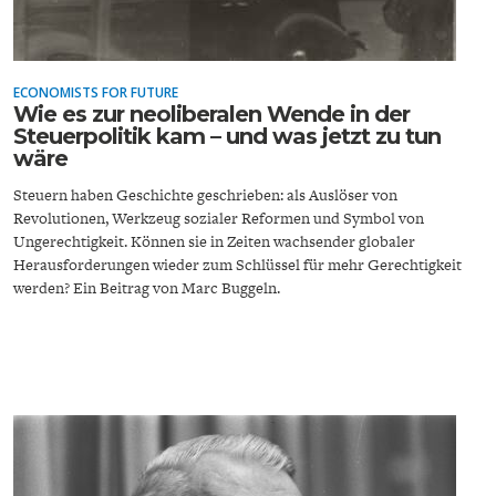
ECONOMISTS FOR FUTURE
Wie es zur neoliberalen Wende in der
Steuerpolitik kam – und was jetzt zu tun
wäre
ENERGIE & UMWELT
INDUSTRIEPOLITIK
Steuern haben Geschichte geschrieben: als Auslöser von
Revolutionen, Werkzeug sozialer Reformen und Symbol von
Ungerechtigkeit. Können sie in Zeiten wachsender globaler
Herausforderungen wieder zum Schlüssel für mehr Gerechtigkeit
werden? Ein Beitrag von Marc Buggeln.