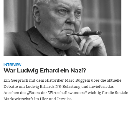
ENTWICKLUNGSPOLITIK
CIRCULAR ECONOMY
INTERVIEW
War Ludwig Erhard ein Nazi?
Ein Gespräch mit dem Historiker Marc Buggeln über die aktuelle
Debatte um Ludwig Erhards NS-Belastung und inwiefern das
UNGLEICHHEIT UND
EUROPA
Ansehen des „Vaters der Wirtschaftswunders” wichtig für die Soziale
MACHT
Marktwirtschaft im Hier und Jetzt ist.