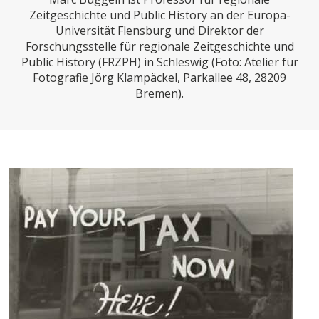
CHARTBOOK
BODEN
SUCHE
Zeitgeschichte und Public History an der Europa-
Universität Flensburg und Direktor der
ABO/LOGIN
Forschungsstelle für regionale Zeitgeschichte und
Public History (FRZPH) in Schleswig (Foto: Atelier für
Fotografie Jörg Klampäckel, Parkallee 48, 28209
Bremen).
ECONOMISTS FOR FUTURE
DEUTSCHLAND