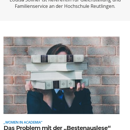
CHARTBOOK
BODEN
SUCHE
Familienservice an der Hochschule Reutlingen.
ABO/LOGIN
ECONOMISTS FOR FUTURE
DEUTSCHLAND
„WOMEN IN ACADEMIA“
Das Problem mit der „Bestenauslese“