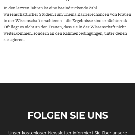
In den letzten Jahren ist eine beeindruckende Zahl
wissenschaftlicher Studien zum Thema Karrierechancen von Frauen
in der Wissenschaft erschienen – die Ergebnisse sind ernüchternd:
Oft liegt es nicht an den Frauen, dass sie in der Wissenschaft nicht
weiterkommen, sondern an den Rahmenbedingungen, unter denen
sie agieren.
ENERGIE & UMWELT
INDUSTRIEPOLITIK
FOLGEN SIE UNS
Unser kostenloser Newsletter informiert Sie über unsere