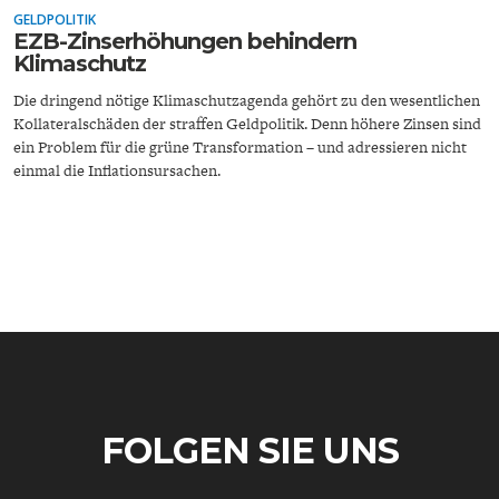
GELDPOLITIK
EZB-Zinserhöhungen behindern
Klimaschutz
Die dringend nötige Klimaschutzagenda gehört zu den wesentlichen
Kollateralschäden der straffen Geldpolitik. Denn höhere Zinsen sind
ein Problem für die grüne Transformation – und adressieren nicht
einmal die Inflationsursachen.
ENERGIE & UMWELT
INDUSTRIEPOLITIK
FOLGEN SIE UNS