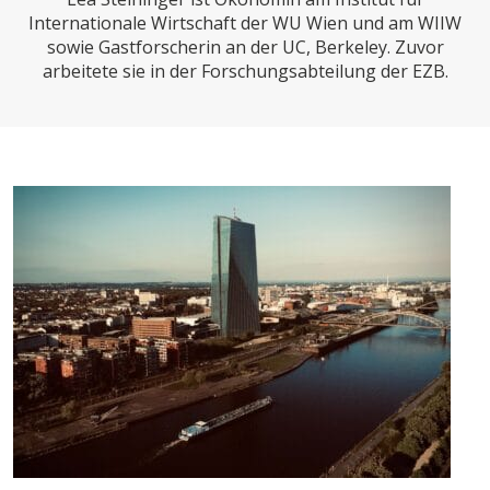
CHARTBOOK
BODEN
SUCHE
Internationale Wirtschaft der WU Wien und am WIIW
sowie Gastforscherin an der UC, Berkeley. Zuvor
ABO/LOGIN
arbeitete sie in der Forschungsabteilung der EZB.
ECONOMISTS FOR FUTURE
DEUTSCHLAND