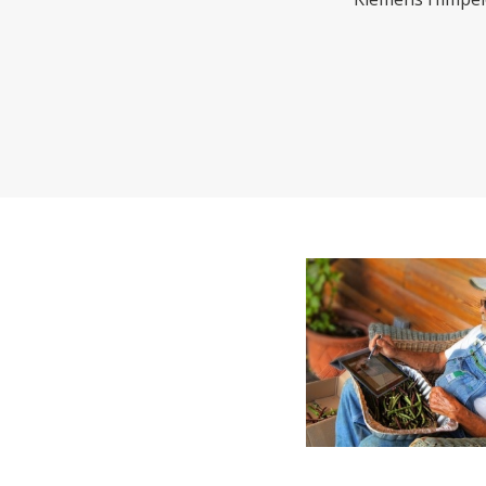
CHARTBOOK
BODEN
EC
UNGLEICHHEIT UND
EUROPA
MACHT