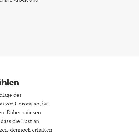
ELT
IK
ENTWICKLUNGSPOLITIK
CIRCULAR ECONOMY
ählen
dlage des
E
DIE NÄCHSTE STUFE DER
GESELLSCHAFT
SEN
GLOBALISIERUNG
n vor Corona so, ist
den. Daher müssen
 dass die Lust an
keit dennoch erhalten
.