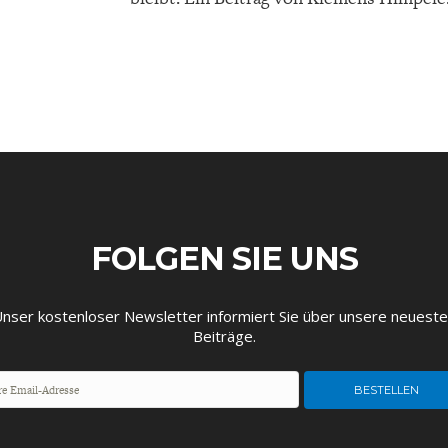
EUTSCHLAND UND DIE
MAKROTHEK
DAS POST-CORO
ÖKONOMENSZE
DIGITALISIERUNG
ZEITALTER
FOLGEN SIE UNS
nser kostenloser Newsletter informiert Sie über unsere neuest
Beiträge.