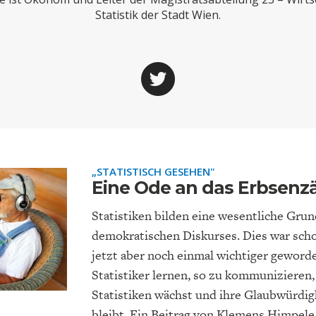
ONOMISTS FOR FUTURE
DEUTSCHLAND
ENERGIE & UMW
INDUSTRIEPOLIT
SUCHE
Statistik der Stadt Wien.
ABO/LOGIN
„STATISTISCH GESEHEN"
Eine Ode an das Erbsenz
FACHKRÄFTEMANGEL
FINANZMÄRKTE
Statistiken bilden eine wesentliche Grun
DAS DEUTSCH
GELDPOLITIK
GESUNDHEITSWE
demokratischen Diskurses. Dies war scho
jetzt aber noch einmal wichtiger gewor
Statistiker lernen, so zu kommunizieren,
Statistiken wächst und ihre Glaubwürdig
bleibt. Ein Beitrag von Klemens Himpele