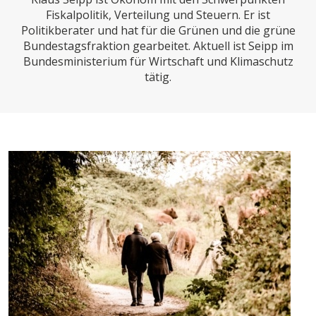
CHARTBOOK
BODEN
SUCHE
Fiskalpolitik, Verteilung und Steuern. Er ist
Politikberater und hat für die Grünen und die grüne
ABO/LOGIN
Bundestagsfraktion gearbeitet. Aktuell ist Seipp im
Bundesministerium für Wirtschaft und Klimaschutz
tätig.
ECONOMISTS FOR FUTURE
DEUTSCHLAND