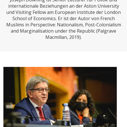
CHARTBOOK
BODEN
SUCHE
internationale Beziehungen an der Aston University
und Visiting Fellow am European Institute der London
ABO/LOGIN
School of Economics. Er ist der Autor von French
Muslims in Perspective: Nationalism, Post-Colonialism
and Marginalisation under the Republic (Palgrave
Macmillan, 2019).
ECONOMISTS FOR FUTURE
DEUTSCHLAND