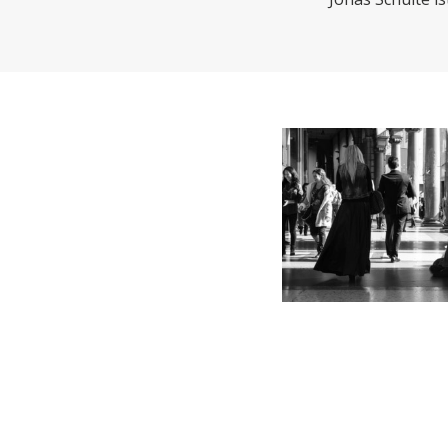
CHARTBOOK
BODEN
EC
UNGLEICHHEIT UND
EUROPA
MACHT