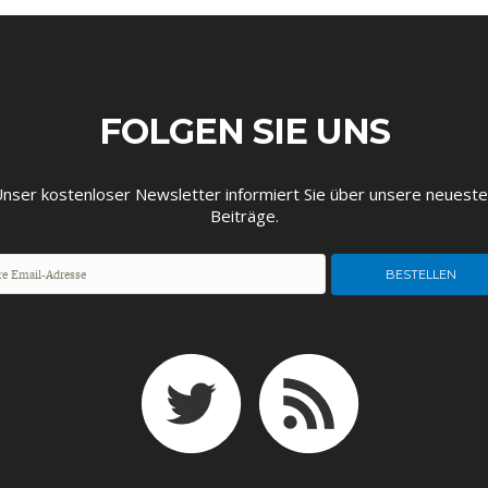
FOLGEN SIE UNS
EUTSCHLAND UND DIE
MAKROTHEK
DAS POST-CORO
ÖKONOMENSZE
nser kostenloser Newsletter informiert Sie über unsere neuest
DIGITALISIERUNG
ZEITALTER
Beiträge.