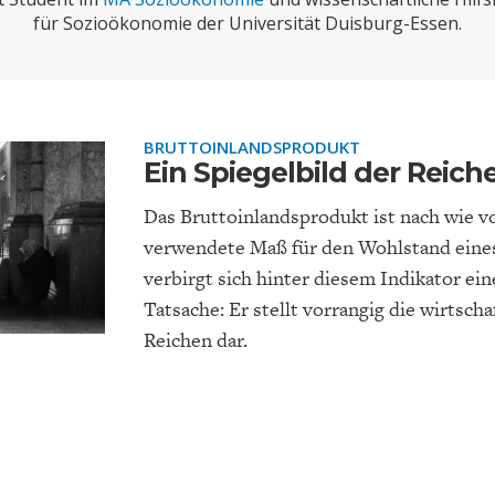
ONOMISTS FOR FUTURE
DEUTSCHLAND
ENERGIE & UMW
INDUSTRIEPOLIT
SUCHE
für Sozioökonomie der Universität Duisburg-Essen.
ABO/LOGIN
BRUTTOINLANDSPRODUKT
Ein Spiegelbild der Reich
Das Bruttoinlandsprodukt ist nach wie v
verwendete Maß für den Wohlstand eines
verbirgt sich hinter diesem Indikator ei
Tatsache: Er stellt vorrangig die wirtscha
FACHKRÄFTEMANGEL
FINANZMÄRKTE
DAS DEUTSCH
GELDPOLITIK
Reichen dar.
GESUNDHEITSWE