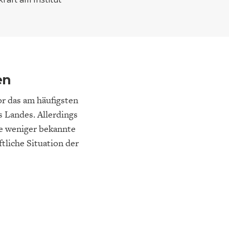
ELT
IK
ENTWICKLUNGSPOLITIK
CIRCULAR ECONOMY
en
or das am häufigsten
 Landes. Allerdings
ne weniger bekannte
ftliche Situation der
E
DIE NÄCHSTE STUFE DER
GESELLSCHAFT
SEN
GLOBALISIERUNG