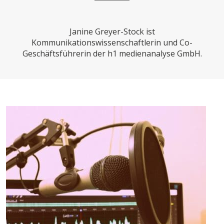
CHARTBOOK
BODEN
SUCHE
Janine Greyer-Stock ist
ABO/LOGIN
Kommunikationswissenschaftlerin und Co-
Geschäftsführerin der h1 medienanalyse GmbH.
ECONOMISTS FOR FUTURE
DEUTSCHLAND