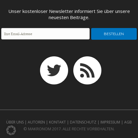
ENTWICKLUNGSPOLITIK
CIRCULAR ECONOMY
Unser kostenloser Newsletter informiert Sie über unsere
neuesten Beiträge.
UNGLEICHHEIT UND
EUROPA
MACHT
ÜBER UNS
|
AUTOREN
|
KONTAKT
|
DATENSCHUTZ
|
IMPRESSUM
|
AGB
© MAKRONOM 2017. ALLE RECHTE VORBEHALTEN.