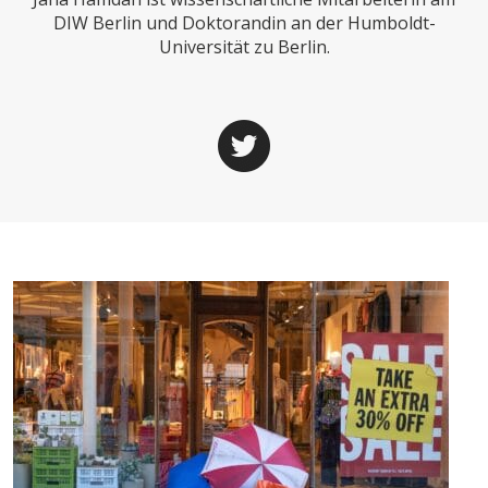
CHARTBOOK
BODEN
SUCHE
DIW Berlin und Doktorandin an der Humboldt-
Universität zu Berlin.
ABO/LOGIN
ECONOMISTS FOR FUTURE
DEUTSCHLAND