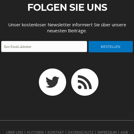
ENTWICKLUNGSPOLITIK
CIRCULAR ECONOMY
FOLGEN SIE UNS
Unser kostenloser Newsletter informiert Sie über unsere
neuesten Beiträge.
UNGLEICHHEIT UND
EUROPA
MACHT
ÜBER UNS
|
AUTOREN
|
KONTAKT
|
DATENSCHUTZ
|
IMPRESSUM
|
AGB