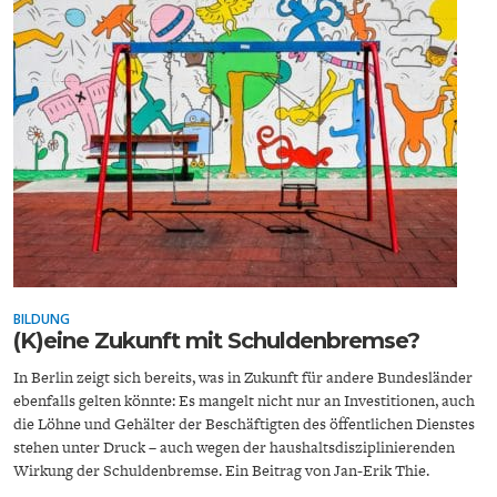
ENTWICKLUNGSPOLITIK
CIRCULAR ECONOMY
BILDUNG
(K)eine Zukunft mit Schuldenbremse?
UNGLEICHHEIT UND
EUROPA
MACHT
In Berlin zeigt sich bereits, was in Zukunft für andere Bundesländer
ebenfalls gelten könnte: Es mangelt nicht nur an Investitionen, auch
die Löhne und Gehälter der Beschäftigten des öffentlichen Dienstes
stehen unter Druck – auch wegen der haushaltsdisziplinierenden
Wirkung der Schuldenbremse. Ein Beitrag von Jan-Erik Thie.