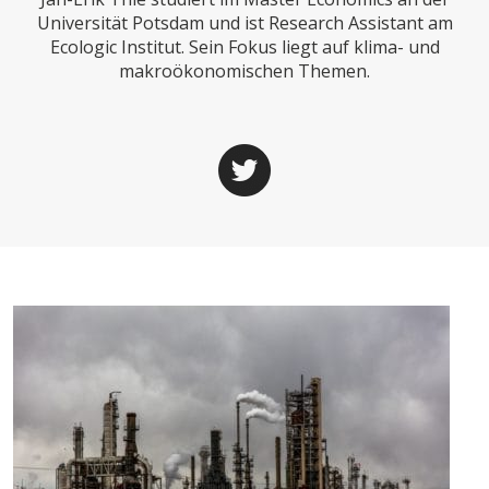
CHARTBOOK
BODEN
SUCHE
Universität Potsdam und ist Research Assistant am
Ecologic Institut. Sein Fokus liegt auf klima- und
ABO/LOGIN
makroökonomischen Themen.
ECONOMISTS FOR FUTURE
DEUTSCHLAND