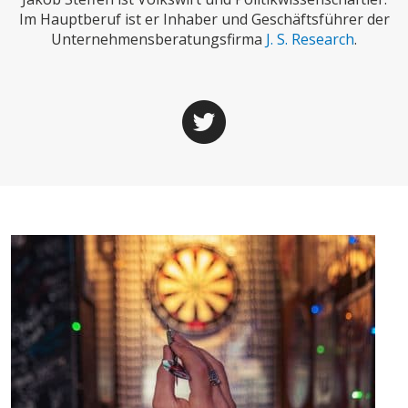
CHARTBOOK
BODEN
SUCHE
Im Hauptberuf ist er Inhaber und Geschäftsführer der
Unternehmensberatungsfirma
J. S. Research
.
ABO/LOGIN
ECONOMISTS FOR FUTURE
DEUTSCHLAND