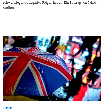
schwerwiegende negative Folgen haben. Ein Beitrag von Jakob
DAS DEUTSCHE
GELDPOLITIK
Steffen.
GESUNDHEITSWESEN
DIE NÄCHSTE STUFE DER
GESELLSCHAFT
GLOBALISIERUNG
REPLIK