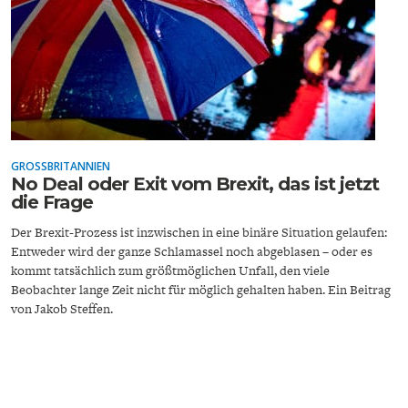
ENTWICKLUNGSPOLITIK
CIRCULAR ECONOMY
GROSSBRITANNIEN
No Deal oder Exit vom Brexit, das ist jetzt
die Frage
Der Brexit-Prozess ist inzwischen in eine binäre Situation gelaufen:
Entweder wird der ganze Schlamassel noch abgeblasen – oder es
kommt tatsächlich zum größtmöglichen Unfall, den viele
UNGLEICHHEIT UND
EUROPA
Beobachter lange Zeit nicht für möglich gehalten haben. Ein Beitrag
MACHT
von Jakob Steffen.