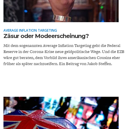
AVERAGE INFLATION TARGETING
Zäsur oder Modeerscheinung?
ENERGIE & UMWELT
INDUSTRIEPOLITIK
Mit dem sogenannten Average Inflation Targeting geht die Federal
Reserve in der Corona-Krise neue geldpolitische Wege. Und die EZB
wäre gut beraten, dem Vorbild ihres amerikanischen Cousins eher
früher als später nachzueifern. Ein Beitrag von Jakob Steffen.