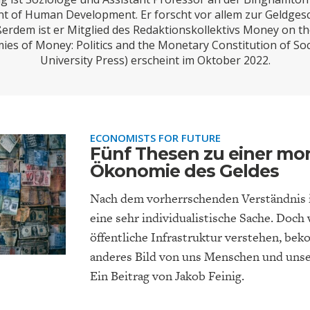
ONOMISTS FOR FUTURE
DEUTSCHLAND
ENERGIE & UMW
INDUSTRIEPOLIT
SUCHE
 of Human Development. Er forscht vor allem zur Geldges
erdem ist er Mitglied des Redaktionskollektivs Money on th
ABO/LOGIN
es of Money: Politics and the Monetary Constitution of Soc
University Press) erscheint im Oktober 2022.
ECONOMISTS FOR FUTURE
Fünf Thesen zu einer mor
Ökonomie des Geldes
Nach dem vorherrschenden Verständnis i
FACHKRÄFTEMANGEL
FINANZMÄRKTE
DAS DEUTSCH
GELDPOLITIK
eine sehr individualistische Sache. Doch 
GESUNDHEITSWE
öffentliche Infrastruktur verstehen, be
anderes Bild von uns Menschen und un
Ein Beitrag von Jakob Feinig.