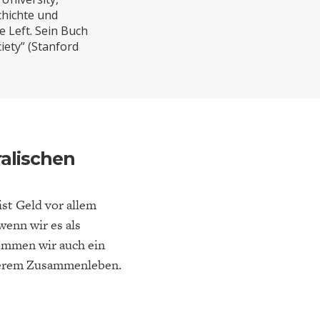
ELT
IK
ENTWICKLUNGSPOLITIK
CIRCULAR ECONOMY
chichte und
e Left. Sein Buch
iety” (Stanford
alischen
st Geld vor allem
E
DIE NÄCHSTE STUFE DER
GESELLSCHAFT
wenn wir es als
SEN
GLOBALISIERUNG
kommen wir auch ein
serem Zusammenleben.