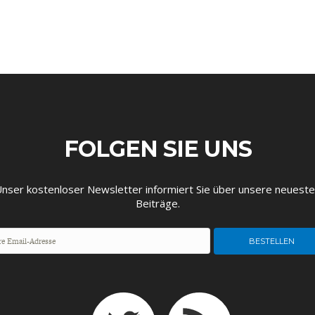
EUTSCHLAND UND DIE
MAKROTHEK
DAS POST-CORO
ÖKONOMENSZE
DIGITALISIERUNG
ZEITALTER
FOLGEN SIE UNS
nser kostenloser Newsletter informiert Sie über unsere neuest
Beiträge.