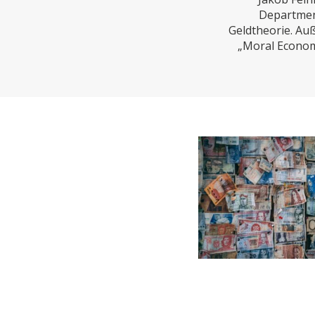
CHARTBOOK
BODEN
EC
Department
Geldtheorie. Auß
„Moral Economi
UNGLEICHHEIT UND
EUROPA
MACHT