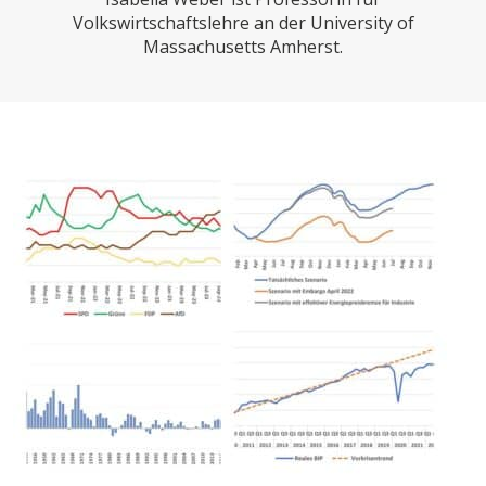
CHARTBOOK
BODEN
SUCHE
Volkswirtschaftslehre an der University of
Massachusetts Amherst.
ABO/LOGIN
ECONOMISTS FOR FUTURE
DEUTSCHLAND