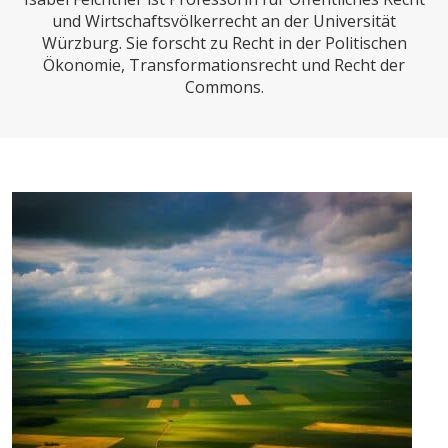
CHARTBOOK
BODEN
SUCHE
und Wirtschaftsvölkerrecht an der Universität
Würzburg. Sie forscht zu Recht in der Politischen
ABO/LOGIN
Ökonomie, Transformationsrecht und Recht der
Commons.
ECONOMISTS FOR FUTURE
DEUTSCHLAND