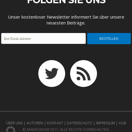
ENTWICKLUNGSPOLITIK
CIRCULAR ECONOMY
Unser kostenloser Newsletter informiert Sie über unsere
neuesten Beiträge.
UNGLEICHHEIT UND
EUROPA
MACHT
ÜBER UNS
|
AUTOREN
|
KONTAKT
|
DATENSCHUTZ
|
IMPRESSUM
|
AGB
© MAKRONOM 2017. ALLE RECHTE VORBEHALTEN.