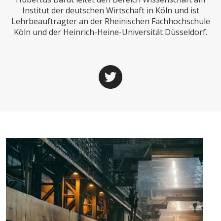
CHARTBOOK
BODEN
SUCHE
Institut der deutschen Wirtschaft in Köln und ist
Lehrbeauftragter an der Rheinischen Fachhochschule
ABO/LOGIN
Köln und der Heinrich-Heine-Universität Düsseldorf.
ECONOMISTS FOR FUTURE
DEUTSCHLAND