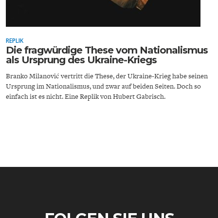
REPLIK
Die fragwürdige These vom Nationalismus
als Ursprung des Ukraine-Kriegs
ENERGIE & UMWELT
INDUSTRIEPOLITIK
Branko Milanović vertritt die These, der Ukraine-Krieg habe seinen
Ursprung im Nationalismus, und zwar auf beiden Seiten. Doch so
einfach ist es nicht. Eine Replik von Hubert Gabrisch.