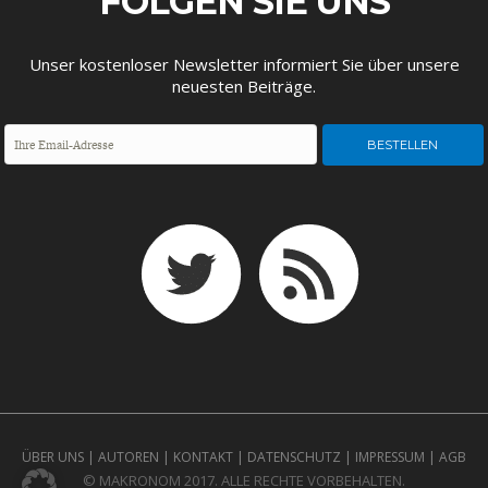
FOLGEN SIE UNS
ENTWICKLUNGSPOLITIK
CIRCULAR ECONOMY
Unser kostenloser Newsletter informiert Sie über unsere
neuesten Beiträge.
UNGLEICHHEIT UND
EUROPA
MACHT
ÜBER UNS
|
AUTOREN
|
KONTAKT
|
DATENSCHUTZ
|
IMPRESSUM
|
AGB
© MAKRONOM 2017. ALLE RECHTE VORBEHALTEN.