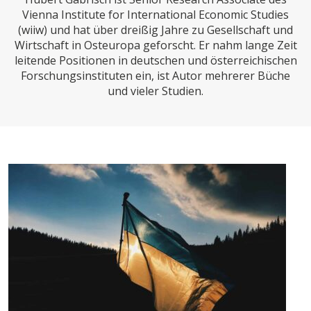
CHARTBOOK
BODEN
SUCHE
Vienna Institute for International Economic Studies
(wiiw) und hat über dreißig Jahre zu Gesellschaft und
ABO/LOGIN
Wirtschaft in Osteuropa geforscht. Er nahm lange Zeit
leitende Positionen in deutschen und österreichischen
Forschungsinstituten ein, ist Autor mehrerer Büche
und vieler Studien.
ECONOMISTS FOR FUTURE
DEUTSCHLAND