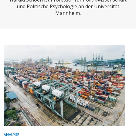
CHARTBOOK
BODEN
SUCHE
und Politische Psychologie an der Universität
Mannheim.
ABO/LOGIN
ECONOMISTS FOR FUTURE
DEUTSCHLAND
ANALYSE