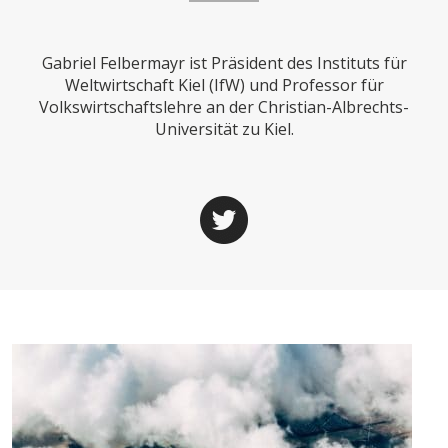
CHARTBOOK
BODEN
SUCHE
Gabriel Felbermayr ist Präsident des Instituts für
ABO/LOGIN
Weltwirtschaft Kiel (IfW) und Professor für
Volkswirtschaftslehre an der Christian-Albrechts-
Universität zu Kiel.
ECONOMISTS FOR FUTURE
DEUTSCHLAND