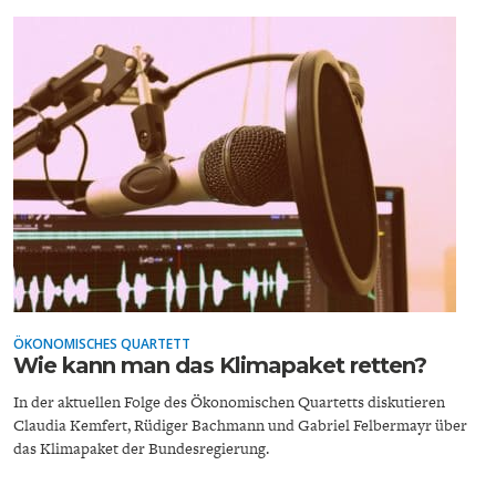
ENTWICKLUNGSPOLITIK
CIRCULAR ECONOMY
UNGLEICHHEIT UND
EUROPA
ÖKONOMISCHES QUARTETT
Wie kann man das Klimapaket retten?
MACHT
In der aktuellen Folge des Ökonomischen Quartetts diskutieren
Claudia Kemfert, Rüdiger Bachmann und Gabriel Felbermayr über
das Klimapaket der Bundesregierung.