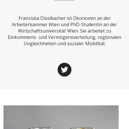
CHARTBOOK
BODEN
SUCHE
Franziska Disslbacher ist Ökonomin an der
ABO/LOGIN
Arbeiterkammer Wien und PhD-Studentin an der
Wirtschaftsuniversität Wien. Sie arbeitet zu
Einkommens- und Vermögensverteilung, regionalen
Ungleichheiten und sozialer Mobilität.
ECONOMISTS FOR FUTURE
DEUTSCHLAND