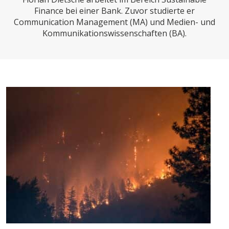
CHARTBOOK
BODEN
SUCHE
Finance bei einer Bank. Zuvor studierte er
Communication Management (MA) und Medien- und
ABO/LOGIN
Kommunikationswissenschaften (BA).
ECONOMISTS FOR FUTURE
DEUTSCHLAND