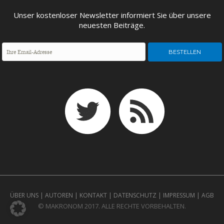
Unser kostenloser Newsletter informiert Sie über unsere
neuesten Beiträge.
FACHKRÄFTEMANGEL
FINANZMÄRKTE
ÜBER UNS
|
AUTOREN
|
KONTAKT
|
DATENSCHUTZ
|
IMPRESSUM
|
AGB
© MAKRONOM 2017. ALLE RECHTE VORBEHALTEN.