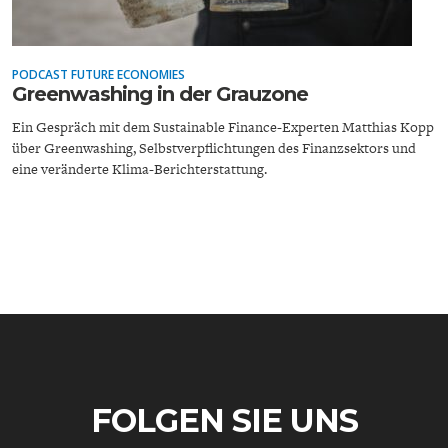
ENTWICKLUNGSPOLITIK
CIRCULAR ECONOMY
PODCAST FUTURE ECONOMIES
Greenwashing in der Grauzone
Ein Gespräch mit dem Sustainable Finance-Experten Matthias Kopp
über Greenwashing, Selbstverpflichtungen des Finanzsektors und
eine veränderte Klima-Berichterstattung.
UNGLEICHHEIT UND
EUROPA
MACHT
FOLGEN SIE UNS