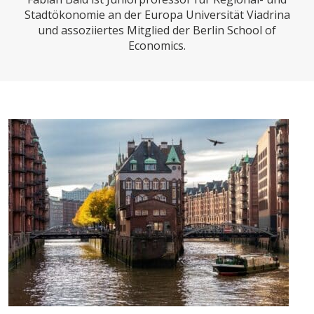
CHARTBOOK
BODEN
SUCHE
Stadtökonomie an der Europa Universität Viadrina
und assoziiertes Mitglied der Berlin School of
ABO/LOGIN
Economics.
ECONOMISTS FOR FUTURE
DEUTSCHLAND