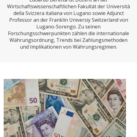
CHARTBOOK
BODEN
SUCHE
Wirtschaftswissenschaftlichen Fakultät der Università
della Svizzera italiana von Lugano sowie Adjunct
ABO/LOGIN
Professor an der Franklin Universiy Switzerland von
Lugano-Sorengo. Zu seinen
Forschungsschwerpunkten zählen die internationale
Währungsordnung, Trends bei Zahlungsmethoden
und Implikationen von Währungsregimen.
ECONOMISTS FOR FUTURE
DEUTSCHLAND