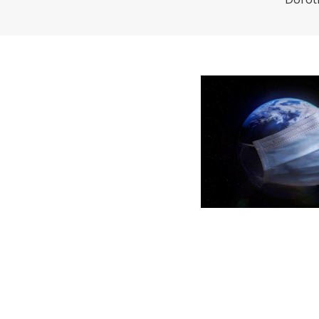
CHARTBOOK
BODEN
EC
UNGLEICHHEIT UND
EUROPA
MACHT