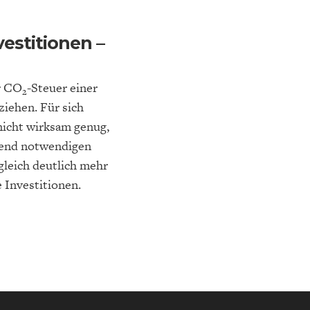
estitionen –
er CO
-Steuer einer
2
iehen. Für sich
NA-
NE
STATUS QUO DER
OUTPUT GAP
DEUTSCHEN VWL
nicht wirksam genug,
gend notwendigen
ugleich deutlich mehr
e Investitionen.