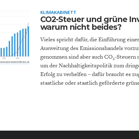
KLIMAKABINETT
CO2-Steuer und grüne Inv
warum nicht beides?
Vieles spricht dafür, die Einführung ein
Ausweitung des Emissionshandels vorzuz
EUTSCHLAND UND DIE
MAKROTHEK
DAS POST-CORO
ÖKONOMENSZE
DIGITALISIERUNG
ZEITALTER
genommen sind aber auch CO
-Steuern 
2
um der Nachhaltigkeitspolitik zum drin
Erfolg zu verhelfen – dafür braucht es z
staatliche oder staatlich geförderte grün