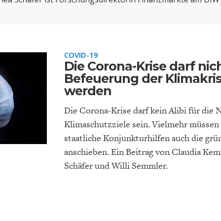
ONOMISTS FOR FUTURE
DEUTSCHLAND
ENERGIE & UMW
INDUSTRIEPOLIT
SUCHE
ABO/LOGIN
COVID-19
Die Corona-Krise darf nic
Befeuerung der Klimakris
werden
Die Corona-Krise darf kein Alibi für die 
Klimaschutzziele sein. Vielmehr müssen 
staatliche Konjunkturhilfen auch die gr
FACHKRÄFTEMANGEL
FINANZMÄRKTE
DAS DEUTSCH
GELDPOLITIK
anschieben. Ein Beitrag von Claudia Kem
GESUNDHEITSWE
Schäfer und Willi Semmler.