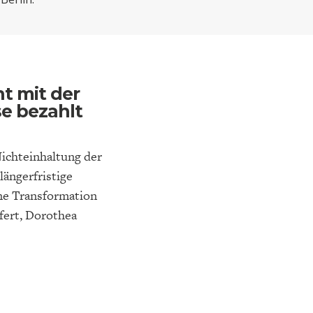
ELT
IK
ENTWICKLUNGSPOLITIK
CIRCULAR ECONOMY
ht mit der
e bezahlt
Nichteinhaltung der
längerfristige
üne Transformation
E
DIE NÄCHSTE STUFE DER
GESELLSCHAFT
fert, Dorothea
SEN
GLOBALISIERUNG