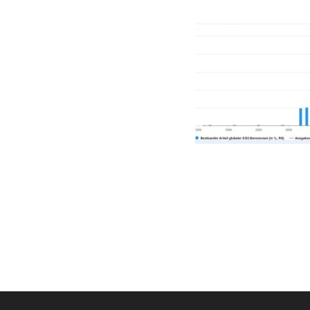
GERMANOMICS
HÖRSAAL
D